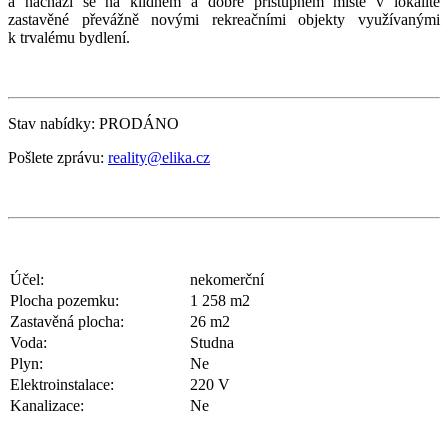
a nachází se na klidném a dobře přístupném místě v lokalitě
zastavěné převážně novými rekreačními objekty využívanými
k trvalému bydlení.
Stav nabídky: PRODÁNO
Pošlete zprávu:
reality@elika.cz
Účel:
nekomerční
Plocha pozemku:
1 258 m2
Zastavěná plocha:
26 m2
Voda:
Studna
Plyn:
Ne
Elektroinstalace:
220 V
Kanalizace:
Ne