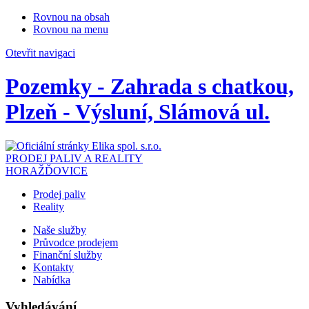
Rovnou na obsah
Rovnou na menu
Otevřit navigaci
Pozemky - Zahrada s chatkou,
Plzeň - Výsluní, Slámová ul.
PRODEJ PALIV A REALITY
HORAŽĎOVICE
Prodej paliv
Reality
Naše služby
Průvodce prodejem
Finanční služby
Kontakty
Nabídka
Vyhledávání