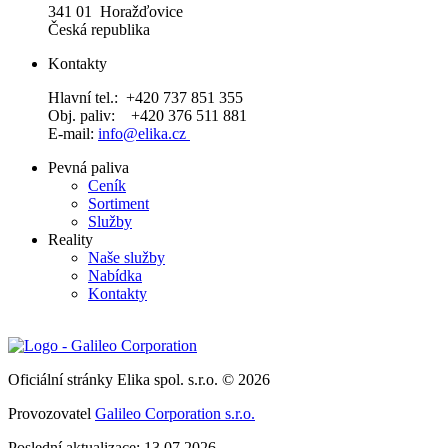
341 01 Horažďovice
Česká republika
Kontakty
Hlavní tel.: +420 737 851 355
Obj. paliv: +420 376 511 881
E-mail:
info@elika.cz
Pevná paliva
Ceník
Sortiment
Služby
Reality
Naše služby
Nabídka
Kontakty
Oficiální stránky Elika spol. s.r.o. © 2026
Provozovatel
Galileo Corporation s.r.o.
Poslední aktualizace: 13.07.2026