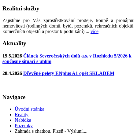
Realitní služby
Zajistíme pro Vás zprostředkování prodeje, koupě a pronájmu
nemovitostí (rodinných domů, bytů, pozemků, rekreačních objektů,
komerčních objektů a prostor k podnikání) ...
více
Aktuality
19.5.2026
Článek Severočeských dolů a.s. v Rozhledu 5/2026 k
současné situaci s uhlím
28.4.2026
Dřevěné pelety ENplus A1 opět SKLADEM
Navigace
Úvodní stránka
Reality
Nabídka
Pozemky
Zahrada s chatkou, Plzeň - Výsluní,...